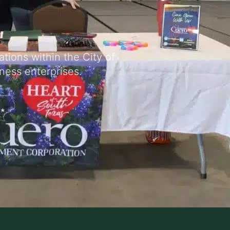
tions within the City of
ess enterprises.