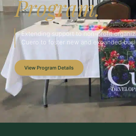
Program.
Extending support to non-profit organiza
Cuero to foster new and expanded busin
View Program Details