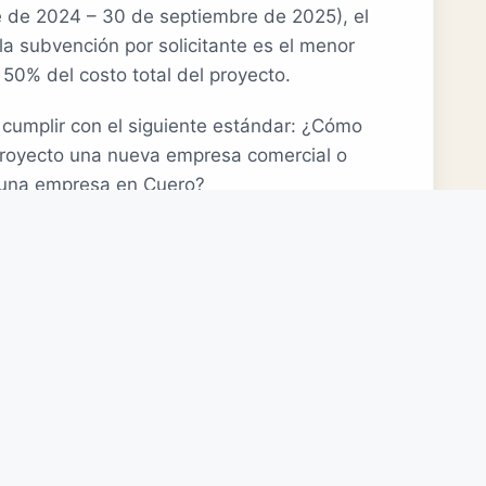
e de 2024 – 30 de septiembre de 2025), el
 subvención por solicitante es el menor
 50% del costo total del proyecto.
e cumplir con el siguiente estándar: ¿Cómo
proyecto una nueva empresa comercial o
 una empresa en Cuero?
ma de reembolso de costos. Las solicitudes
erán consideradas si el trabajo en el
omenzado.
ir y aprobar la solicitud antes de que
cto para su reembolso.
ben estar completas y firmadas por el
 cinco (5) días antes de la reunión mensual
va.