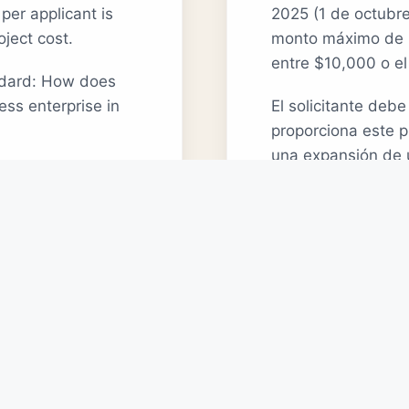
er applicant is
2025 (1 de octubr
oject cost.
monto máximo de la
entre $10,000 o el
ndard: How does
ess enterprise in
El solicitante deb
proporciona este 
una expansión de
 applications will
ed on the project.
Este es un progra
de subvención no s
roved before
proyecto ya ha c
La junta debe recib
d off by CDC staff
comience el proye
' monthly meeting.
Las solicitudes de
nsideration of CDC
personal de la CDC
de la Junta Directi