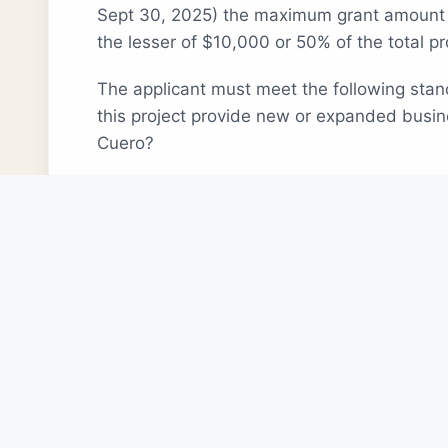
Sept 30, 2025) the maximum grant amount p
the lesser of $10,000 or 50% of the total pr
The applicant must meet the following sta
this project provide new or expanded busin
Cuero?
This is a cost reimbursement program. Grant
not be considered if work has already start
Board must receive application and be app
project starts for reimbursement.
Applications have to be complete and signe
five (5) days before the Board of Directors
Sales tax must be remitted in Cuero for co
support.